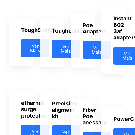
instant
802
Poe
ToughSwitch
Toughcable
3af
Adapters
adapter
Ver
Ver
Ver
Mais
Mais
Mais
Ver
Mais
ethernet
Precision
surge
aligment
Fiber
protector
kit
Poe
PowerC
acessory
Ver
Ver
Ver