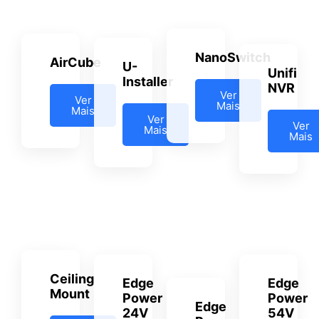
NanoSwitch
AirCube
U-
Unifi
Installer
NVR
Ver
Ver
Mais
Mais
Ver
Ver
Mais
Mais
Ceiling
Edge
Edge
Mount
Power
Power
Edge
24V
54V