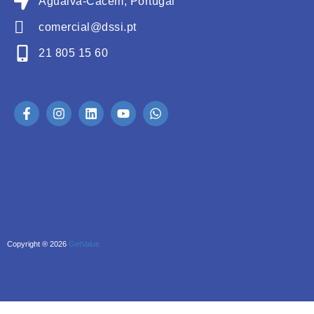
Agualva-Cacém, Portugal
comercial@dssi.pt
21 805 15 60
Copyright ® 2026
GetValue