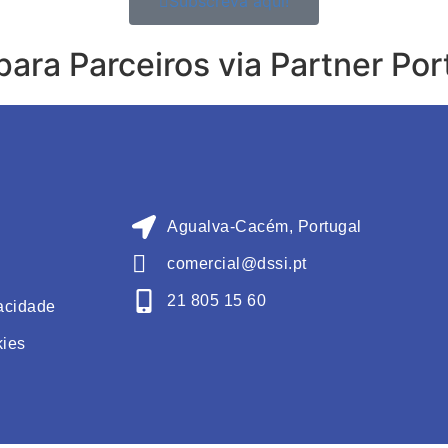
Subscreva aqui!
para Parceiros via Partner Por
Agualva-Cacém, Portugal
comercial@dssi.pt
21 805 15 60
vacidade
kies