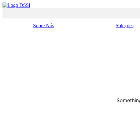
Pular
para
o
conteúdo
Sobre Nós
Soluções
Something