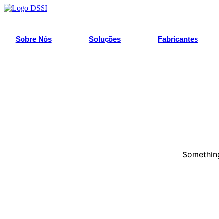
Pular
para
o
conteúdo
Sobre Nós
Soluções
Fabricantes
Something